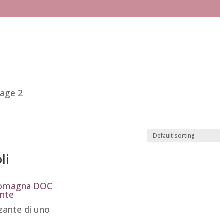
Page 2
li
Romagna DOC
ante
zzante di uno