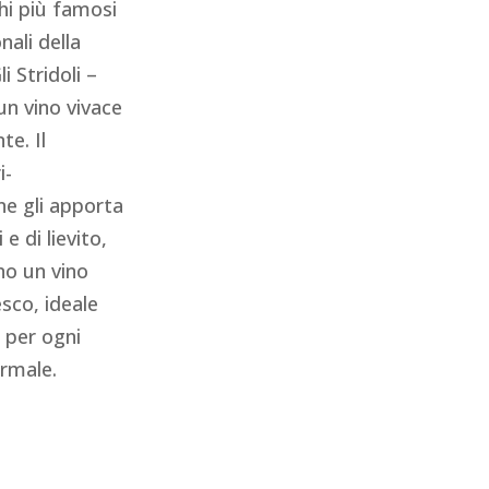
chi più famosi
nali della
 Stridoli –
un vino vivace
te. Il
i-
e gli apporta
 e di lievito,
no un vino
sco, ideale
e per ogni
ormale.