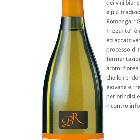
dei vini bian
e più tradizio
Romanga, “Gli
Frizzante” è 
ed accattivan
processo di r
fermentazion
aromi floreali
che lo rendo
giovane e fre
per brindisi 
incontro inf