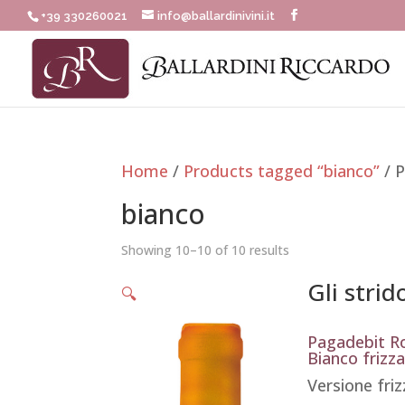
+39 330260021
info@ballardinivini.it
Home
/
Products tagged “bianco”
/ 
bianco
Showing 10–10 of 10 results
Gli strido
🔍
Pagadebit 
Bianco frizz
Versione fri