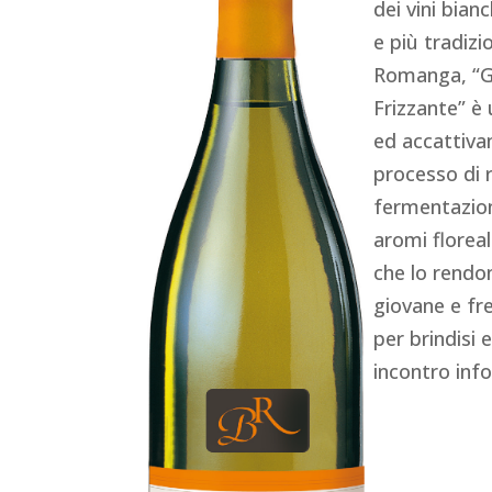
dei vini bian
e più tradizio
Romanga, “Gli
Frizzante” è 
ed accattivan
processo di r
fermentazion
aromi floreali
che lo rendo
giovane e fre
per brindisi 
incontro inf