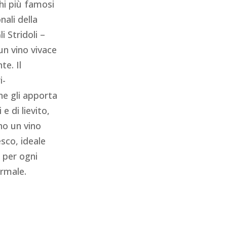
chi più famosi
nali della
 Stridoli –
un vino vivace
te. Il
i-
e gli apporta
 e di lievito,
no un vino
sco, ideale
e per ogni
ormale.