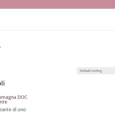
”
li
Romagna DOC
ante
zzante di uno