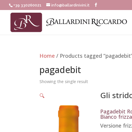
+39 330260021
info@ballardinivini.it
Home
/ Products tagged “pagadebit
pagadebit
Showing the single result
Gli strido
🔍
Pagadebit 
Bianco frizz
Versione fri