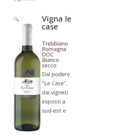
Vigna le
🔍
case
Trebbiano
Romagna
DOC
Bianco
secco
Dal podere
“Le Case”,
dai vigneti
esposti a
sud-est e