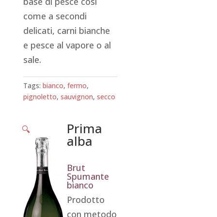
base di pesce così
come a secondi
delicati, carni bianche
e pesce al vapore o al
sale.
Tags:
bianco
,
fermo
,
pignoletto
,
sauvignon
,
secco
Prima
🔍
alba
Brut
Spumante
bianco
Prodotto
con metodo