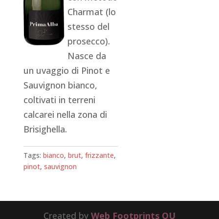
Charmat (lo
stesso del
prosecco).
Nasce da
un uvaggio di Pinot e
Sauvignon bianco,
coltivati in terreni
calcarei nella zona di
Brisighella.
Tags:
bianco
,
brut
,
frizzante
,
pinot
,
sauvignon
Created by
Web Footprints OU