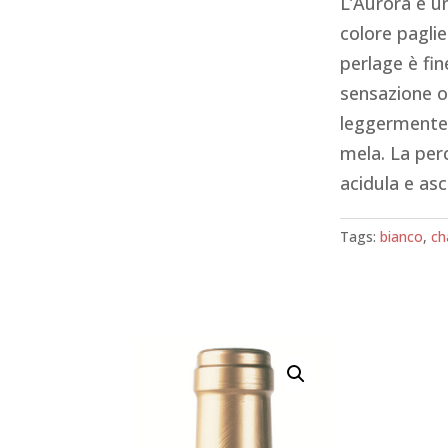
L’Aurora è un
colore paglier
perlage è fi
sensazione ol
leggermente 
mela. La per
acidula e as
Tags:
bianco
,
ch