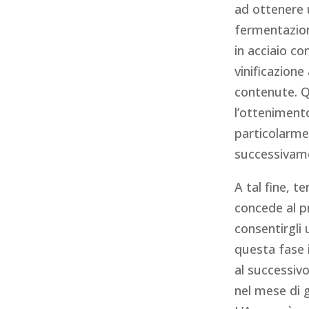
ad ottenere 
fermentazione
in acciaio co
vinificazion
contenute. Q
l’ottenimento
particolarme
successivame
A tal fine, t
concede al p
consentirgli
questa fase i
al successiv
nel mese di g