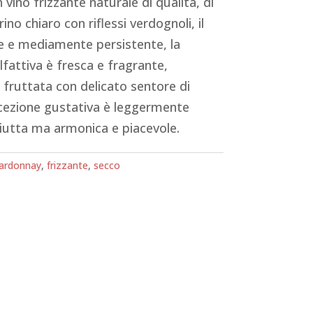
 vino frizzante naturale di qualità, di
ino chiaro con riflessi verdognoli, il
ne e mediamente persistente, la
fattiva è fresca e fragrante,
fruttata con delicato sentore di
cezione gustativa è leggermente
ciutta ma armonica e piacevole.
ardonnay
,
frizzante
,
secco