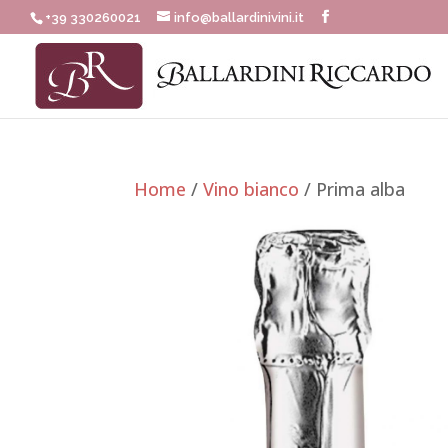
+39 330260021
info@ballardinivini.it
Home
/
Vino bianco
/ Prima alba